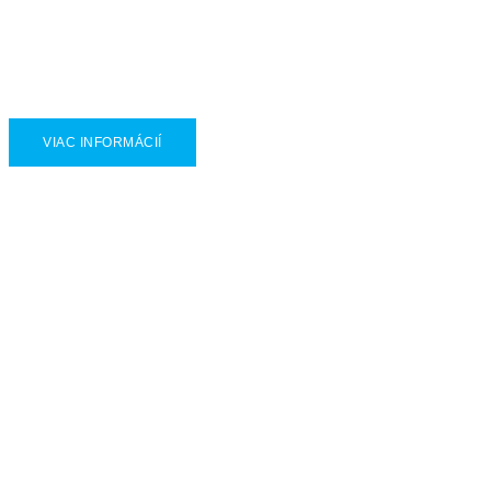
Elektrický servopohon pákový MPR
VIAC INFORMÁCIÍ