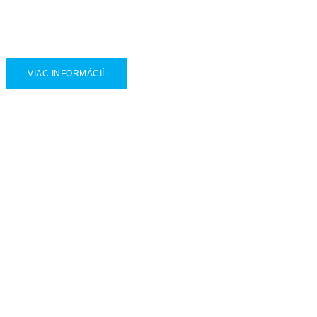
Elektrický servopohon pákový MPS
VIAC INFORMÁCIÍ