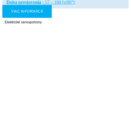
Doba prestavenia
: 17 – 160 [s/90°]
VIAC INFORMÁCIÍ
Elektrické servopohony