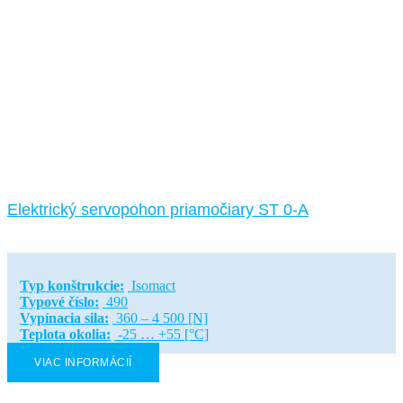
Elektrický servopohon priamočiary ST 0-A
Typ konštrukcie:
Isomact
Typové číslo:
490
Vypínacia sila:
360 – 4 500 [N]
Teplota okolia:
-25 … +55 [°C]
VIAC INFORMÁCIÍ