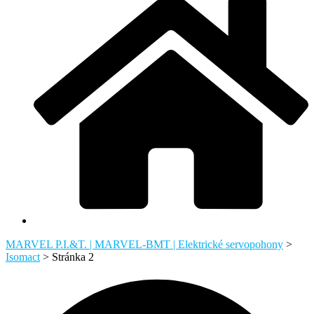
MARVEL P.I.&T. | MARVEL-BMT | Elektrické servopohony
>
Isomact
>
Stránka 2