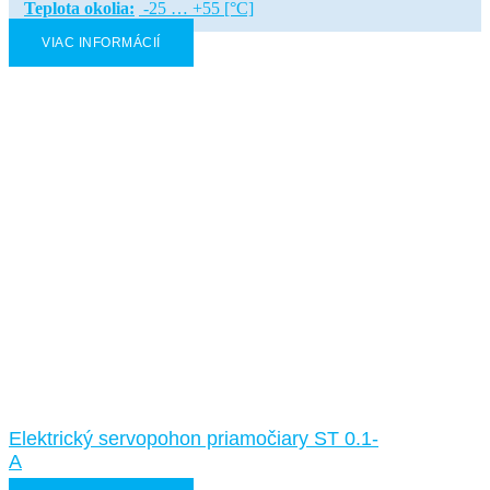
Teplota okolia:
-25 … +55 [°C]
VIAC INFORMÁCIÍ
Elektrický servopohon priamočiary ST 0.1-
A