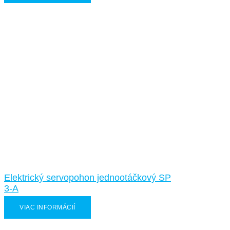
Elektrický servopohon jednootáčkový SP
3-A
VIAC INFORMÁCIÍ