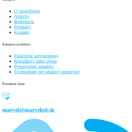
O spoločnosti
Aktivity
Referencie
Produkty
Kontakt
Kategórie produktov
Elektrické servopohony
Regulátory tlaku plynu
Priemyselné armatúry
Technológie pre obalový priemysel
Kontaktné údaje
marvel@marvelpit.sk