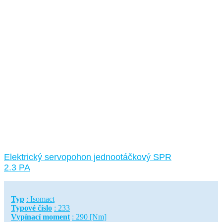
Elektrický servopohon jednootáčkový SPR
2.3 PA
Typ
: Isomact
Typové číslo
: 233
Vypínací moment
: 290 [Nm]