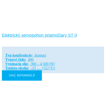
Elektrický servopohon priamočiary ST 0
Typ konštrukcie:
Isomact
Typové číslo:
490
Vypínacia sila:
360 – 4 500 [N]
Teplota okolia:
-25 … +55 [°C]
VIAC INFORMÁCIÍ