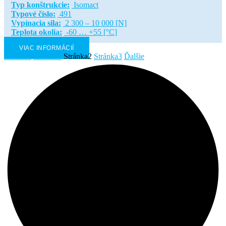
Typ konštrukcie:
Isomact
Typové číslo:
491
Vypínacia sila:
2 300 – 10 000 [N]
Teplota okolia:
-60 … +55 [°C]
VIAC INFORMÁCIÍ
Predošlé
Stránka
1
Stránka
2
Stránka
3
Ďalšie