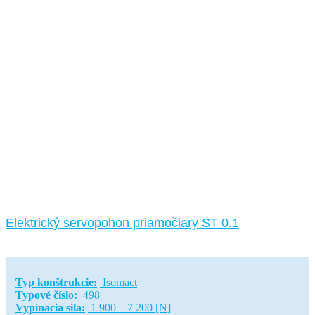
Elektrický servopohon priamočiary ST 0.1
Typ konštrukcie:
Isomact
Typové číslo:
498
Vypínacia sila:
1 900 – 7 200 [N]