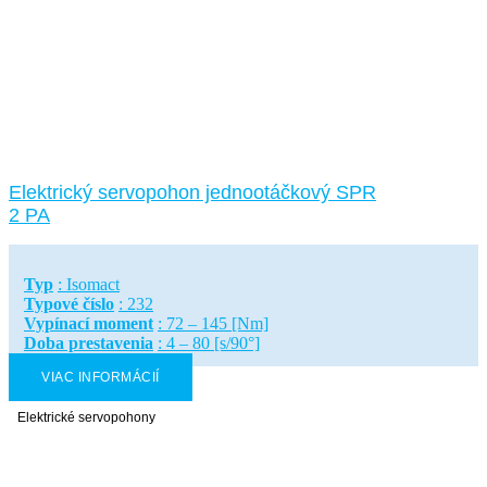
Elektrický servopohon jednootáčkový SPR
2 PA
Typ
: Isomact
Typové číslo
: 232
Vypínací moment
: 72 – 145 [Nm]
Doba prestavenia
: 4 – 80 [s/90°]
VIAC INFORMÁCIÍ
Elektrické servopohony