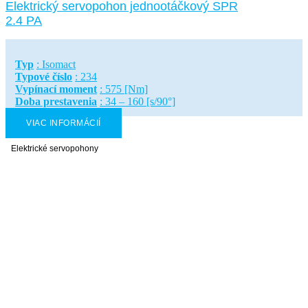
Elektrický servopohon jednootáčkový SPR
2.4 PA
Typ
: Isomact
Typové číslo
: 234
Vypínací moment
: 575 [Nm]
Doba prestavenia
: 34 – 160 [s/90°]
VIAC INFORMÁCIÍ
Elektrické servopohony