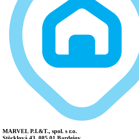
MARVEL P.I.&T., spol. s r.o.
Stöcklová 43, 085 01 Bardejov