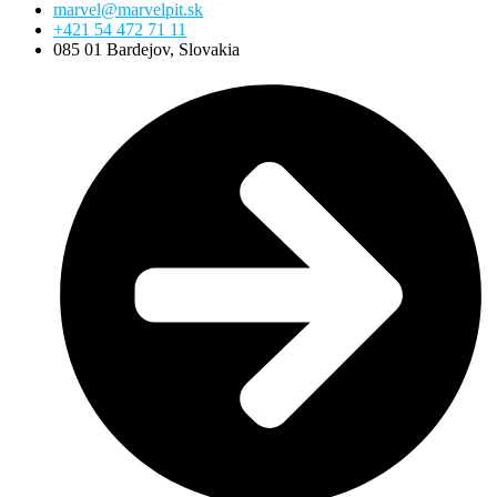
marvel@marvelpit.sk
+421 54 472 71 11
085 01 Bardejov, Slovakia