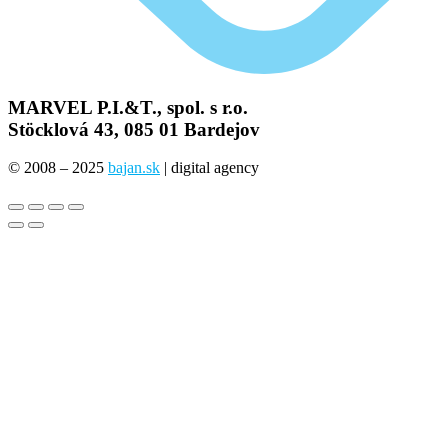
MARVEL P.I.&T., spol. s r.o.
Stöcklová 43, 085 01 Bardejov
© 2008 – 2025
bajan.sk
| digital agency