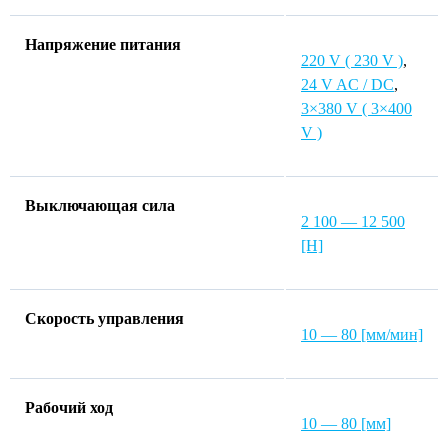
Напряжение питания
220 V ( 230 V )
,
24 V AC / DC
,
3×380 V ( 3×400
V )
Выключающая сила
2 100 — 12 500
[Н]
Скорость управления
10 — 80 [мм/мин]
Рабочий ход
10 — 80 [мм]