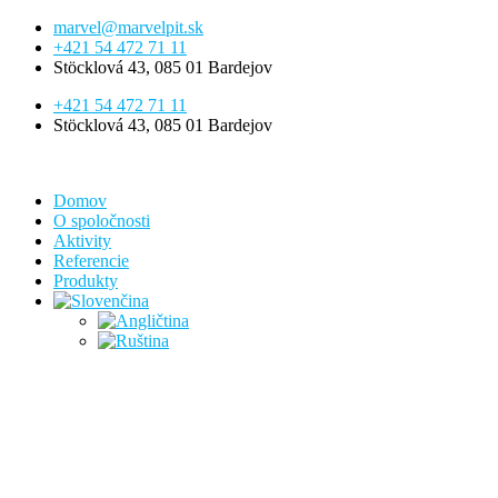
Preskočiť
marvel@marvelpit.sk
na
+421 54 472 71 11
obsah
Stöcklová 43, 085 01 Bardejov
+421 54 472 71 11
Stöcklová 43, 085 01 Bardejov
Domov
O spoločnosti
Aktivity
Referencie
Produkty