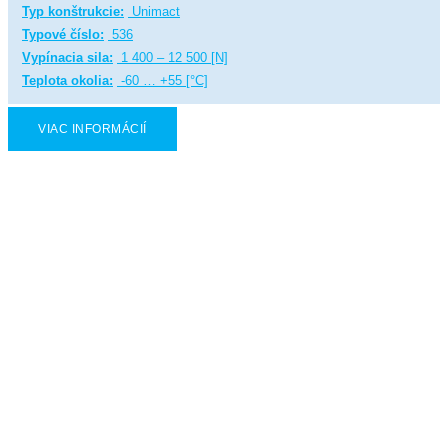
Typ konštrukcie:
Unimact
Typové číslo:
536
Vypínacia sila:
1 400 – 12 500 [N]
Teplota okolia:
-60 … +55 [°C]
VIAC INFORMÁCIÍ