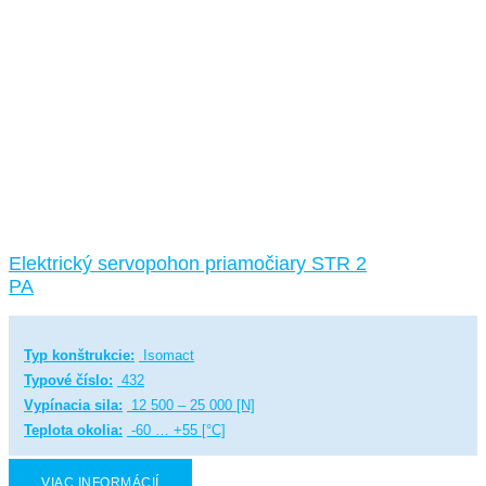
Elektrický servopohon priamočiary STR 2
PA
Typ konštrukcie:
Isomact
Typové číslo:
432
Vypínacia sila:
12 500 – 25 000 [N]
Teplota okolia:
-60 … +55 [°C]
VIAC INFORMÁCIÍ