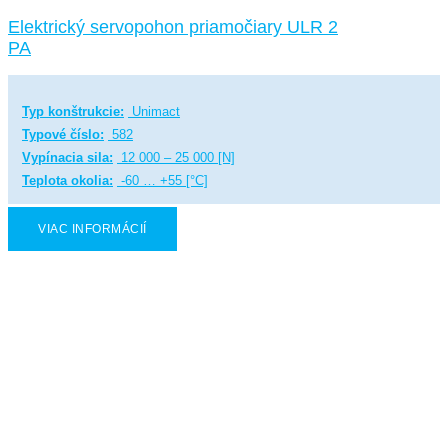
Elektrický servopohon priamočiary ULR 2
PA
Typ konštrukcie:
Unimact
Typové číslo:
582
Vypínacia sila:
12 000 – 25 000 [N]
Teplota okolia:
-60 … +55 [°C]
VIAC INFORMÁCIÍ