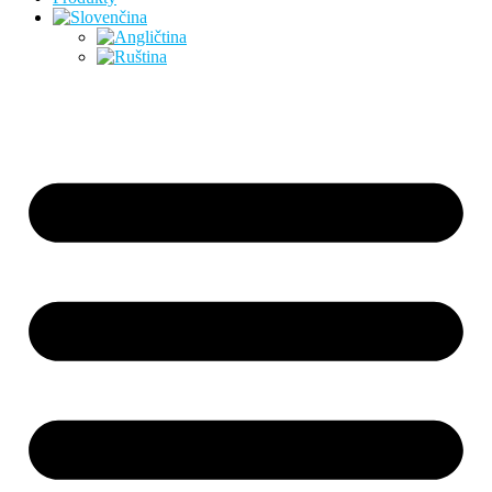
Preskočiť
na
obsah