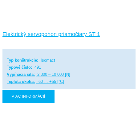
Elektrický servopohon priamočiary ST 1
Typ konštrukcie:
Isomact
Typové číslo:
491
Vypínacia sila:
2 300 – 10 000 [N]
Teplota okolia:
-60 … +55 [°C]
VIAC INFORMÁCIÍ