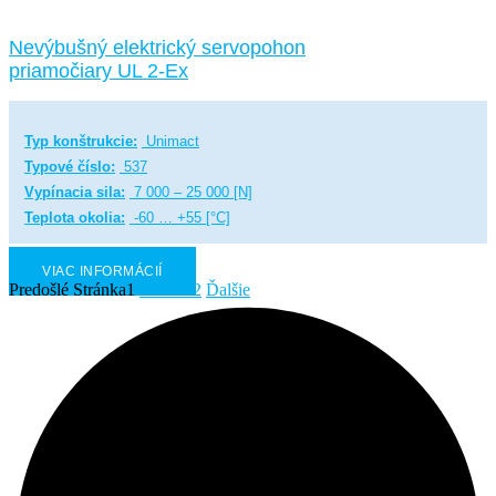
Nevýbušný elektrický servopohon
priamočiary UL 2-Ex
Typ konštrukcie:
Unimact
Typové číslo:
537
Vypínacia sila:
7 000 – 25 000 [N]
Teplota okolia:
-60 … +55 [°C]
VIAC INFORMÁCIÍ
Predošlé
Stránka
1
Stránka
2
Ďalšie