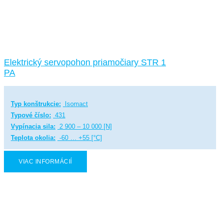
Elektrický servopohon priamočiary STR 1
PA
Typ konštrukcie:
Isomact
Typové číslo:
431
Vypínacia sila:
2 900 – 10 000 [N]
Teplota okolia:
-60 … +55 [°C]
VIAC INFORMÁCIÍ