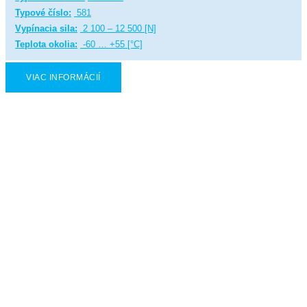
Typové číslo:
581
Vypínacia sila:
2 100 – 12 500 [N]
Teplota okolia:
-60 … +55 [°C]
VIAC INFORMÁCIÍ