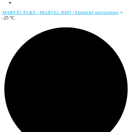
MARVEL P.I.&T. | MARVEL-BMT | Elektrické servopohony
>
-25 °C