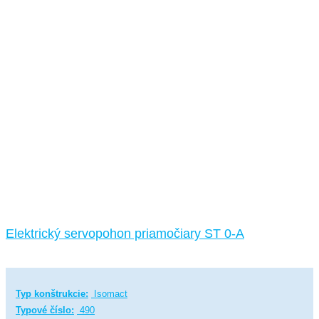
Elektrický servopohon priamočiary ST 0-A
Typ konštrukcie:
Isomact
Typové číslo:
490