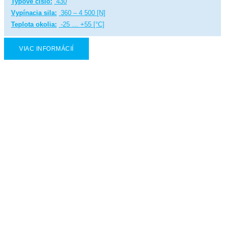
Typové číslo:
430
Vypínacia sila:
360 – 4 500 [N]
Teplota okolia:
-25 … +55 [°C]
VIAC INFORMÁCIÍ