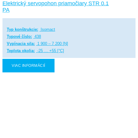
Elektrický servopohon priamočiary STR 0.1
PA
Typ konštrukcie:
Isomact
Typové číslo:
438
Vypínacia sila:
1 900 – 7 200 [N]
Teplota okolia:
-25 … +55 [°C]
VIAC INFORMÁCIÍ