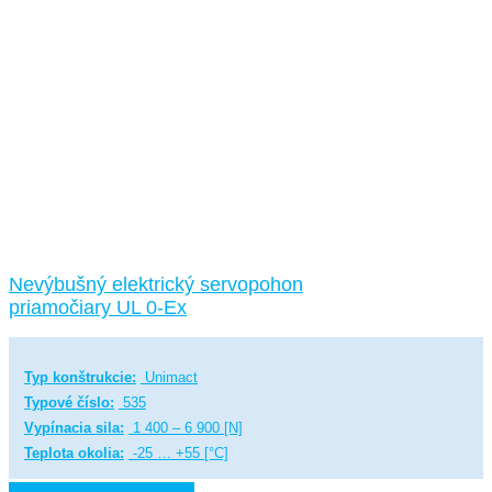
Nevýbušný elektrický servopohon
priamočiary UL 0-Ex
Typ konštrukcie:
Unimact
Typové číslo:
535
Vypínacia sila:
1 400 – 6 900 [N]
Teplota okolia:
-25 … +55 [°C]