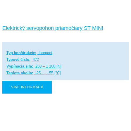
Elektrický servopohon priamočiary ST MINI
Typ konštrukcie:
Isomact
Typové číslo:
472
Vypínacia sila:
250 – 1 100 [N]
Teplota okolia:
-25 … +55 [°C]
VIAC INFORMÁCIÍ