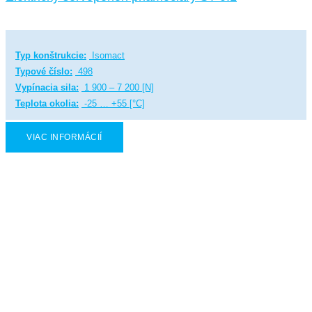
Typ konštrukcie:
Isomact
Typové číslo:
498
Vypínacia sila:
1 900 – 7 200 [N]
Teplota okolia:
-25 … +55 [°C]
VIAC INFORMÁCIÍ