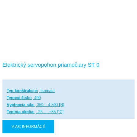
Elektrický servopohon priamočiary ST 0
Typ konštrukcie:
Isomact
Typové číslo:
490
Vypínacia sila:
360 – 4 500 [N]
Teplota okolia:
-25 … +55 [°C]
VIAC INFORMÁCIÍ