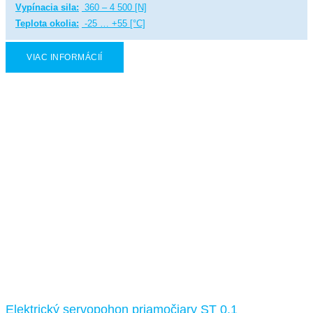
Vypínacia sila:
360 – 4 500 [N]
Teplota okolia:
-25 … +55 [°C]
VIAC INFORMÁCIÍ
Elektrický servopohon priamočiary ST 0.1