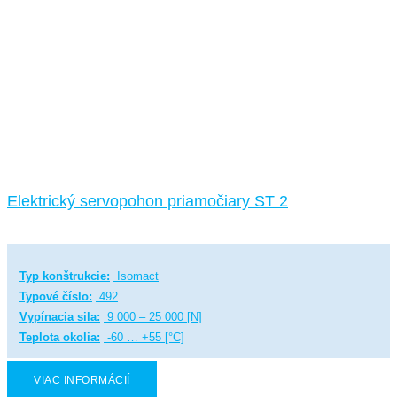
Elektrický servopohon priamočiary ST 2
Typ konštrukcie:
Isomact
Typové číslo:
492
Vypínacia sila:
9 000 – 25 000 [N]
Teplota okolia:
-60 … +55 [°C]
VIAC INFORMÁCIÍ