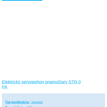
Elektrický servopohon priamočiary STR 0
PA
Typ konštrukcie:
Isomact