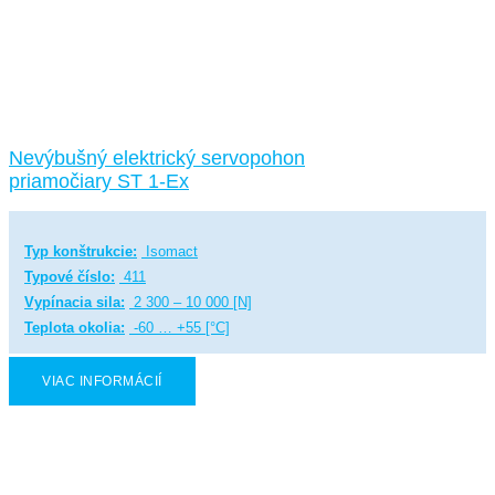
Nevýbušný elektrický servopohon
priamočiary ST 1-Ex
Typ konštrukcie:
Isomact
Typové číslo:
411
Vypínacia sila:
2 300 – 10 000 [N]
Teplota okolia:
-60 … +55 [°C]
VIAC INFORMÁCIÍ