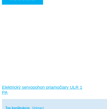
Elektrický servopohon priamočiary ULR 1
PA
Typ konštrukcie:
Unimact