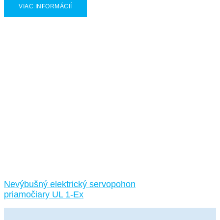
VIAC INFORMÁCIÍ
Nevýbušný elektrický servopohon
priamočiary UL 1-Ex