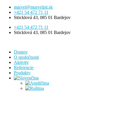
Preskočiť
marvel@marvelpit.sk
na
+421 54 472 71 11
obsah
Stöcklová 43, 085 01 Bardejov
+421 54 472 71 11
Stöcklová 43, 085 01 Bardejov
Domov
O spoločnosti
Aktivity
Referencie
Produkty