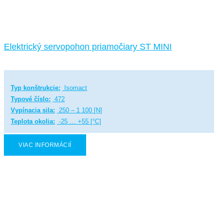
Elektrický servopohon priamočiary ST MINI
Typ konštrukcie:
Isomact
Typové číslo:
472
Vypínacia sila:
250 – 1 100 [N]
Teplota okolia:
-25 … +55 [°C]
VIAC INFORMÁCIÍ