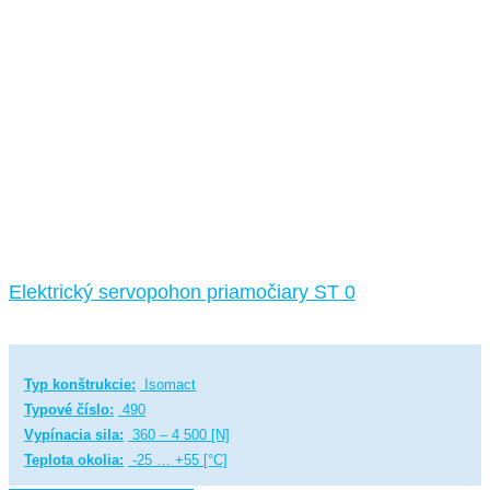
Elektrický servopohon priamočiary ST 0
Typ konštrukcie:
Isomact
Typové číslo:
490
Vypínacia sila:
360 – 4 500 [N]
Teplota okolia:
-25 … +55 [°C]