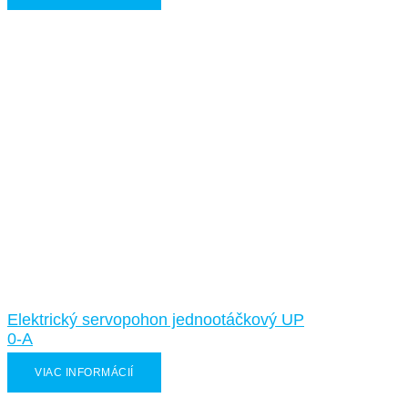
Elektrický servopohon jednootáčkový UP
0-A
VIAC INFORMÁCIÍ