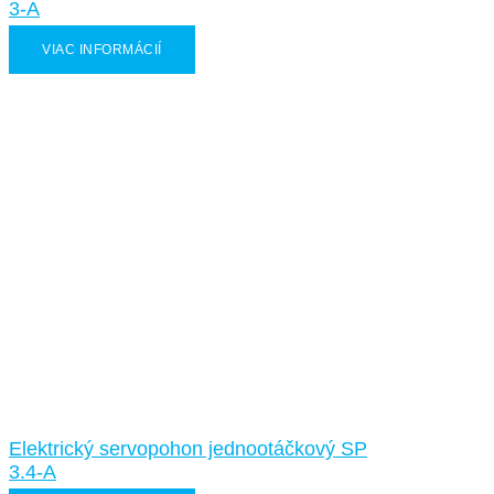
3-A
VIAC INFORMÁCIÍ
Elektrický servopohon jednootáčkový SP
3.4-A