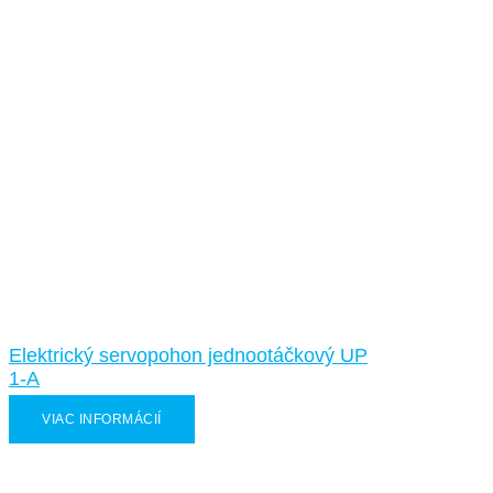
Elektrický servopohon jednootáčkový UP
1-A
VIAC INFORMÁCIÍ