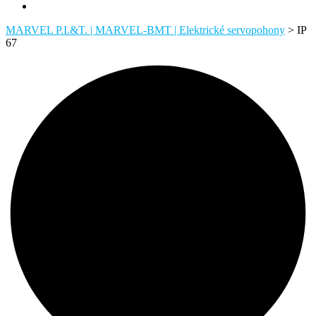
MARVEL P.I.&T. | MARVEL-BMT | Elektrické servopohony
>
IP
67