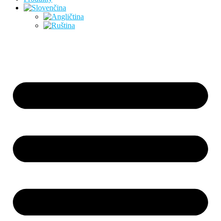
Preskočiť
na
obsah