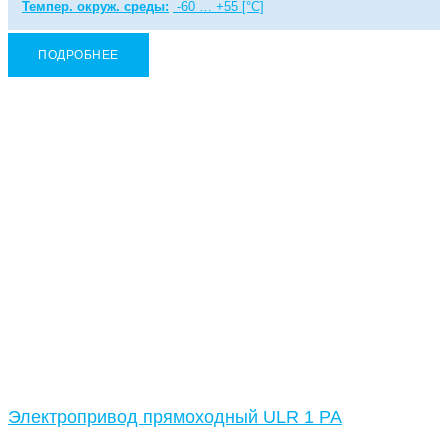
Темпер. окруж. среды:
-60 … +55 [°C]
ПОДРОБНЕЕ
Электропривод прямоходный ULR 1 PA