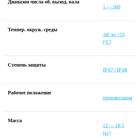
Диапазон числа об. выход. вала
1 — 500
Темпер. окруж. среды
-60 до +55
[°C]
Степень защиты
IP 67 / IP 68
Рабочее положение
произвольная
Macca
12 — 18,5
[кг]