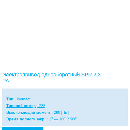
Электропривод однооборотный SPR 2.3
PA
Тип:
Isomact
Типовой номер
: 233
Выключающий момент
: 290 [Нм]
Время полного закр.
: 17 — 160 [с/90°]