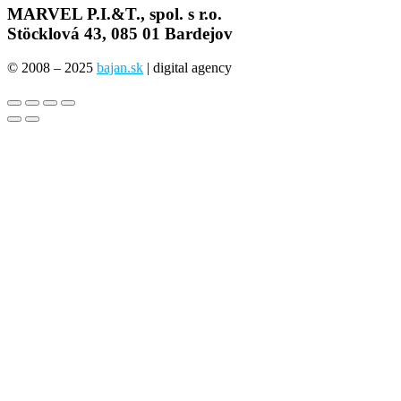
MARVEL P.I.&T., spol. s r.o.
Stöcklová 43, 085 01 Bardejov
© 2008 – 2025
bajan.sk
| digital agency