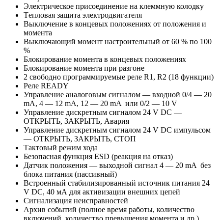
Электрическое присоединение на клеммную колодку
Tепловая защита электродвигателя
Выключение в концевых положениях от положения и
моментa
Выключающий момент настроительный от 60 % по 100
%
Блокирование момента в концевых положениях
Блокирование момента при разгоне
2 свободно программируемые реле R1, R2 (18 функции)
Реле READY
Управление аналоговым сигналом — входной 0/4 — 20
mA, 4 — 12 mA, 12 — 20 mA или 0/2 — 10 V
Управление дискретным сигналом 24 V DC —
ОТКРЫТЬ, ЗАКРЫТЬ, Авария
Управление дискретным сигналом 24 V DC импульсом
— ОТКРЫТЬ, ЗАКРЫТЬ, СТОП
Тактовый режим хода
Безопасная функция ESD (реакция на отказ)
Датчик положения — выходной сигнал 4 — 20 mA без
блокa питания (пассивный)
Встроенный стабилизированный источник питания 24
V DC, 40 мА для активизации внешних цепей
Сигнализация неисправностей
Архив событий (полное время работы, количество
включений, количество превышения момента и др.)