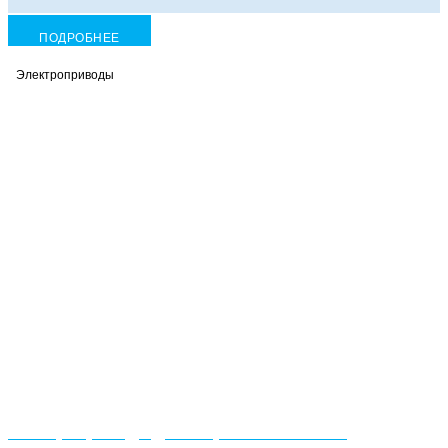
ПОДРОБНЕЕ
Электроприводы
Электропривод однооборотный SPR 2.3