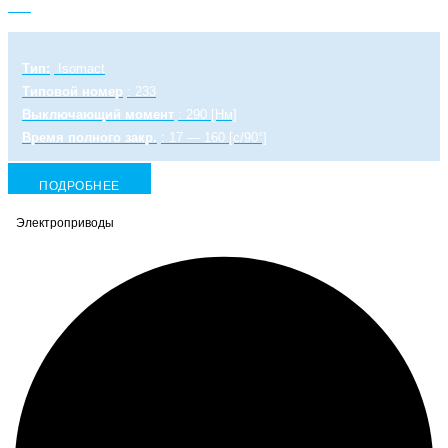
PA
Тип:
Isomact
Типовой номер
: 233
Выключающий момент
: 290 [Нм]
Время полного закр.
: 17 — 160 [с/90°]
ПОДРОБНЕЕ
Электроприводы