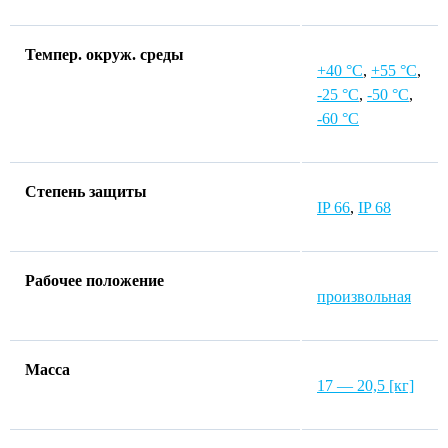
Темпер. окруж. среды
+40 °C
,
+55 °C
,
-25 °C
,
-50 °C
,
-60 °C
Степень защиты
IP 66
,
IP 68
Рабочее положение
произвольная
Macca
17 — 20,5 [кг]