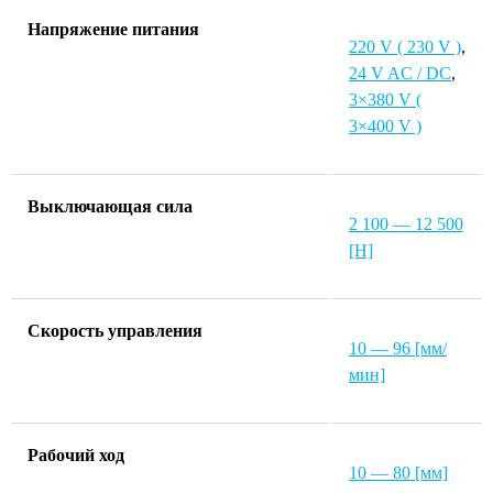
Напряжение питания
220 V ( 230 V )
,
24 V AC / DC
,
3×380 V (
3×400 V )
Выключающая сила
2 100 — 12 500
[Н]
Скорость управления
10 — 96 [мм/
мин]
Рабочий ход
10 — 80 [мм]