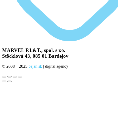
MARVEL P.I.&T., spol. s r.o.
Stöcklová 43, 085 01 Bardejov
© 2008 – 2025
bajan.sk
| digital agency