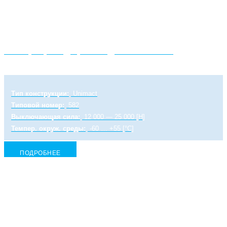
Электропривод прямоходный ULR 2 PA
Тип конструкции:
Unimact
Типовой номер:
582
Выключающая сила:
12 000 — 25 000 [Н]
Темпер. окруж. среды:
-60 … +55 [°C]
ПОДРОБНЕЕ