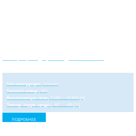
Электропривод прямоходный ULR 1 PA
Тип конструкции:
Unimact
Типовой номер:
581
Выключающая сила:
2 100 — 12 500 [Н]
Темпер. окруж. среды:
-60 … +55 [°C]
ПОДРОБНЕЕ