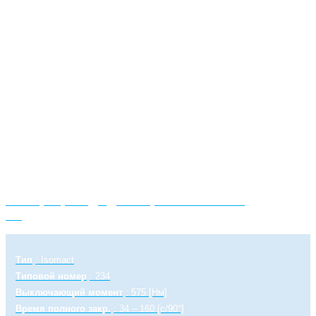
Электропривод однооборотный SPR 2.4
PA
Тип
: Isomact
Типовой номер
: 234
Выключающий момент
: 575 [Нм]
Время полного закр.
: 34 – 160 [с/90°]