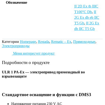
Обозначение
II 2D Ex tb IIIC
T100°C Db
,
II
2G Ex db eb IIC
T5 Gb
,
II 2G Ex
db IIC T5 Gb
Категории
Homepage
,
Regada
,
Rematic – Ex
,
Прямоходные
,
Электроприводы
Меня интересует продукт
Подробности о продукте
ULR 1 PA-Ex — электропривод прямоходный во
взрывозащите
Стандартное оснащение и функции с DMS3
Напряжение питания 230 V AC