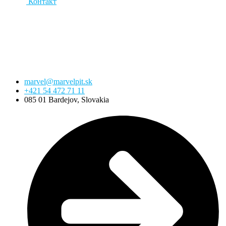
Контакт
Перейти
к
содержимому
marvel@marvelpit.sk
+421 54 472 71 11
085 01 Bardejov, Slovakia