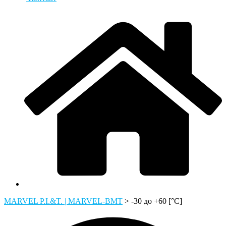
MARVEL P.I.&T. | MARVEL-BMT
>
-30 до +60 [°C]