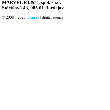
MARVEL P.I.&T., spol. s r.o.
Stöcklová 43, 085 01 Bardejov
© 2008 – 2025
bajan.sk
| digital agency