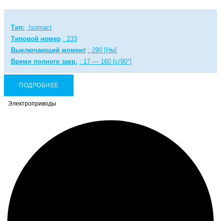
Тип:
Isomact
Типовой номер
: 233
Выключающий момент
: 290 [Нм]
Время полного закр.
: 17 — 160 [с/90°]
ПОДРОБНЕЕ
Электроприводы