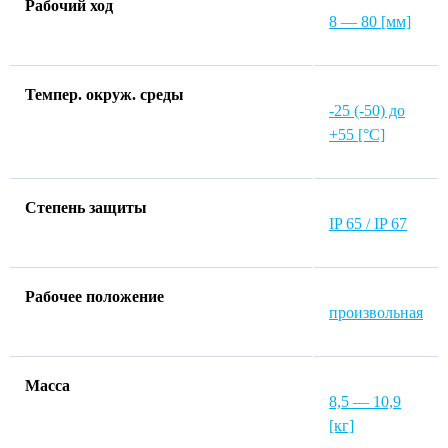
Рабочий ход
8 — 80 [мм]
Темпер. окруж. среды
-25 (-50) до
+55 [°C]
Степень защиты
IP 65 / IP 67
Рабочее положение
произвольная
Macca
8,5 — 10,9
[кг]