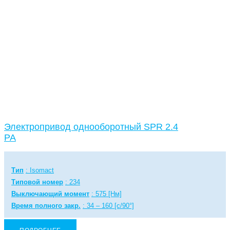
Электропривод однооборотный SPR 2.4
PA
Тип
: Isomact
Типовой номер
: 234
Выключающий момент
: 575 [Нм]
Время полного закр.
: 34 – 160 [с/90°]