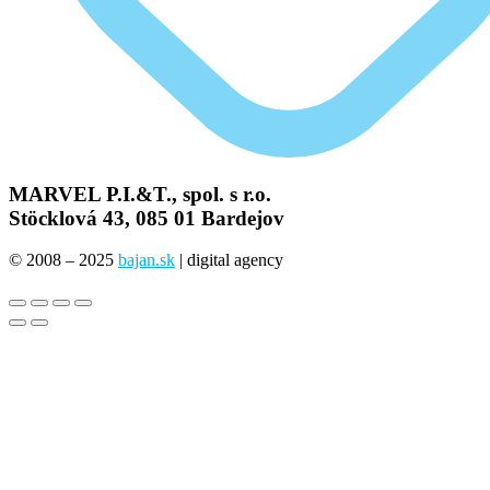
MARVEL P.I.&T., spol. s r.o.
Stöcklová 43, 085 01 Bardejov
© 2008 – 2025
bajan.sk
| digital agency