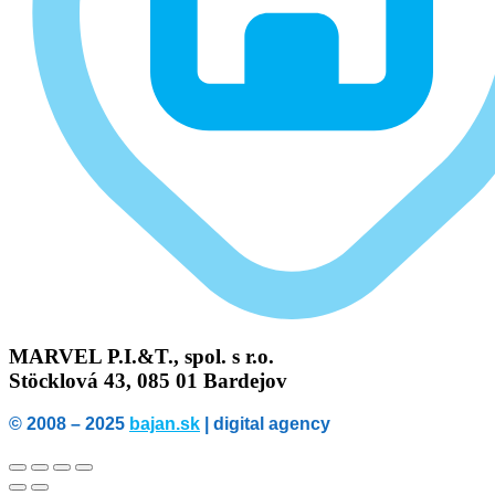
MARVEL P.I.&T., spol. s r.o.
Stöcklová 43, 085 01 Bardejov
© 2008 – 2025
bajan.sk
| digital agency