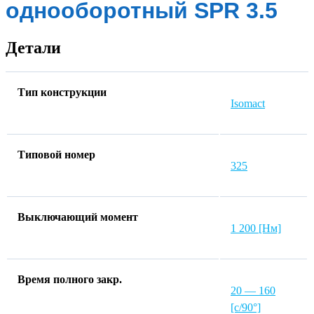
однооборотный SPR 3.5
Детали
Тип конструкции
Isomact
Типовой номер
325
Выключающий момент
1 200 [Нм]
Время полного закр.
20 — 160
[с/90°]