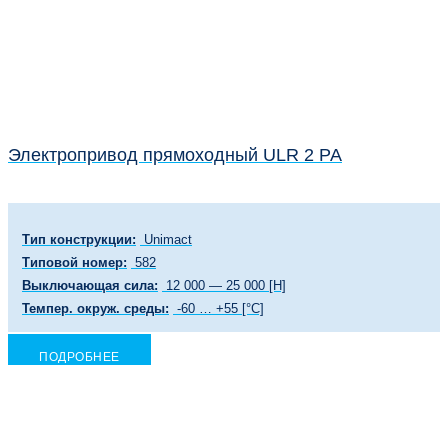
Электропривод прямоходный ULR 2 PA
Тип конструкции:
Unimact
Типовой номер:
582
Выключающая сила:
12 000 — 25 000 [Н]
Темпер. окруж. среды:
-60 … +55 [°C]
ПОДРОБНЕЕ