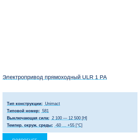
Электропривод прямоходный ULR 1 PA
Тип конструкции:
Unimact
Типовой номер:
581
Выключающая сила:
2 100 — 12 500 [Н]
Темпер. окруж. среды:
-60 … +55 [°C]