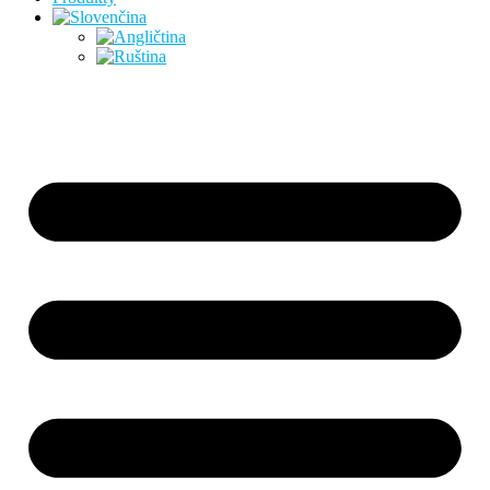
Preskočiť
na
obsah