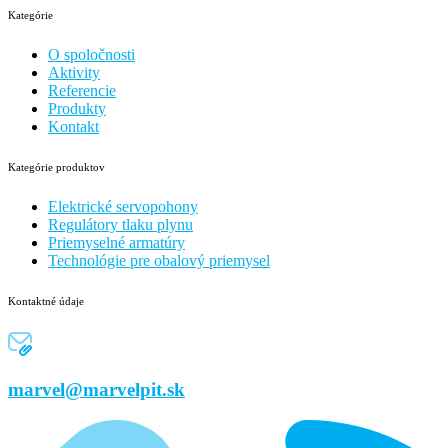
Kategórie
O spoločnosti
Aktivity
Referencie
Produkty
Kontakt
Kategórie produktov
Elektrické servopohony
Regulátory tlaku plynu
Priemyselné armatúry
Technológie pre obalový priemysel
Kontaktné údaje
marvel@marvelpit.sk