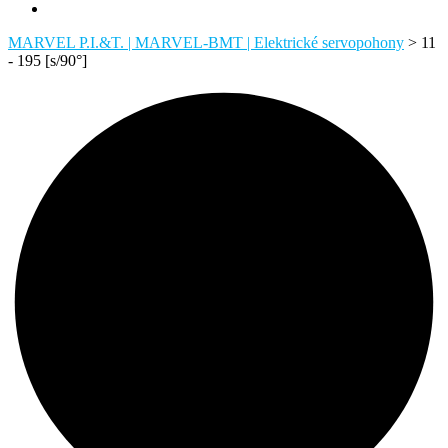
MARVEL P.I.&T. | MARVEL-BMT | Elektrické servopohony
>
11
- 195 [s/90°]