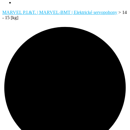
MARVEL P.I.&T. | MARVEL-BMT | Elektrické servopohony
>
14
- 15 [kg]