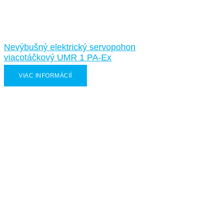
Nevýbušný elektrický servopohon
viacotáčkový UMR 1 PA-Ex
VIAC INFORMÁCIÍ