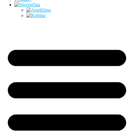
Preskočiť
na
obsah