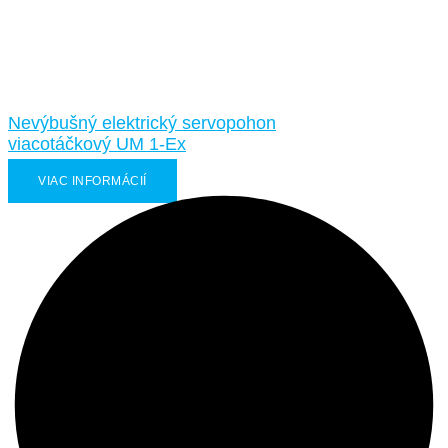
Nevýbušný elektrický servopohon
viacotáčkový UM 1-Ex
VIAC INFORMÁCIÍ