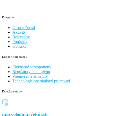
Kategórie
O spoločnosti
Aktivity
Referencie
Produkty
Kontakt
Kategórie produktov
Elektrické servopohony
Regulátory tlaku plynu
Priemyselné armatúry
Technológie pre obalový priemysel
Kontaktné údaje
marvel@marvelpit.sk