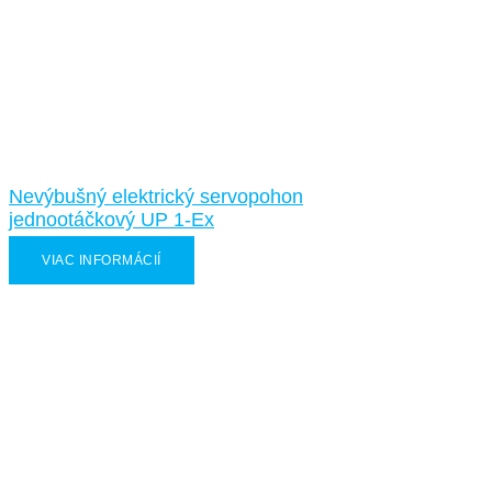
Nevýbušný elektrický servopohon
jednootáčkový UP 1-Ex
VIAC INFORMÁCIÍ