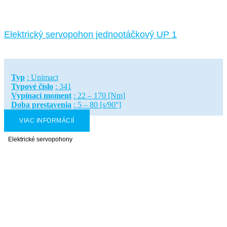
Elektrický servopohon jednootáčkový UP 1
Typ
: Unimact
Typové číslo
: 341
Vypínací moment
: 22 – 170 [Nm]
Doba prestavenia
: 5 – 80 [s/90°]
VIAC INFORMÁCIÍ
Elektrické servopohony