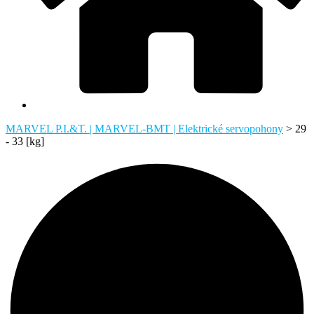
MARVEL P.I.&T. | MARVEL-BMT | Elektrické servopohony
>
29
- 33 [kg]