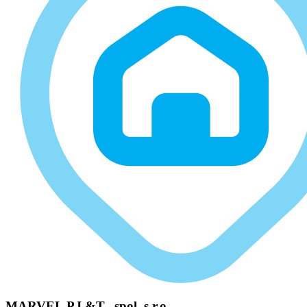
MARVEL P.I.&T., spol. s r.o.