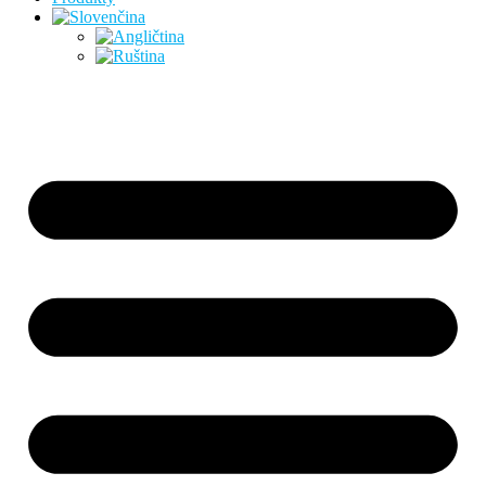
Preskočiť
na
obsah