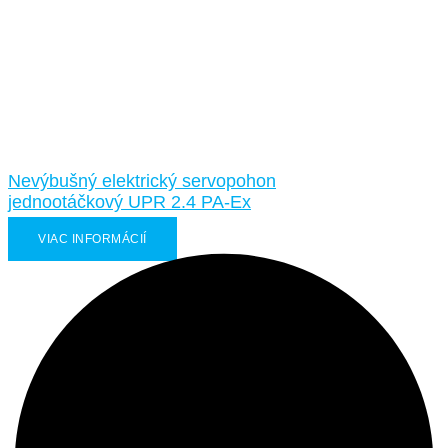
Nevýbušný elektrický servopohon
jednootáčkový UPR 2.4 PA-Ex
VIAC INFORMÁCIÍ