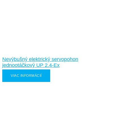
Nevýbušný elektrický servopohon
jednootáčkový UP 2.4-Ex
VIAC INFORMÁCIÍ