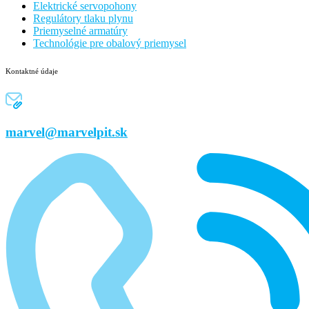
Elektrické servopohony
Regulátory tlaku plynu
Priemyselné armatúry
Technológie pre obalový priemysel
Kontaktné údaje
marvel@marvelpit.sk