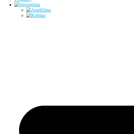
Preskočiť
na
obsah