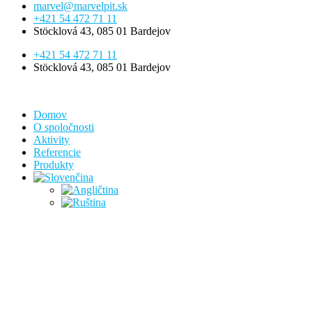
marvel@marvelpit.sk
+421 54 472 71 11
Stöcklová 43, 085 01 Bardejov
+421 54 472 71 11
Stöcklová 43, 085 01 Bardejov
Domov
O spoločnosti
Aktivity
Referencie
Produkty