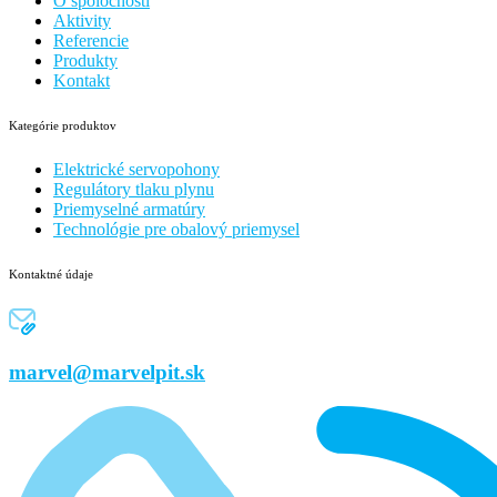
O spoločnosti
Aktivity
Referencie
Produkty
Kontakt
Kategórie produktov
Elektrické servopohony
Regulátory tlaku plynu
Priemyselné armatúry
Technológie pre obalový priemysel
Kontaktné údaje
marvel@marvelpit.sk