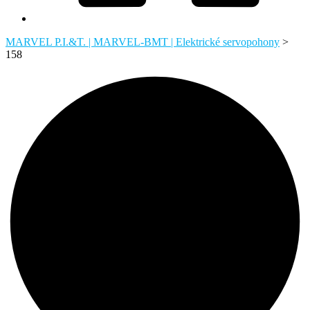
MARVEL P.I.&T. | MARVEL-BMT | Elektrické servopohony
>
158