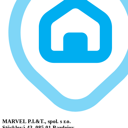
MARVEL P.I.&T., spol. s r.o.
Stöcklová 43, 085 01 Bardejov