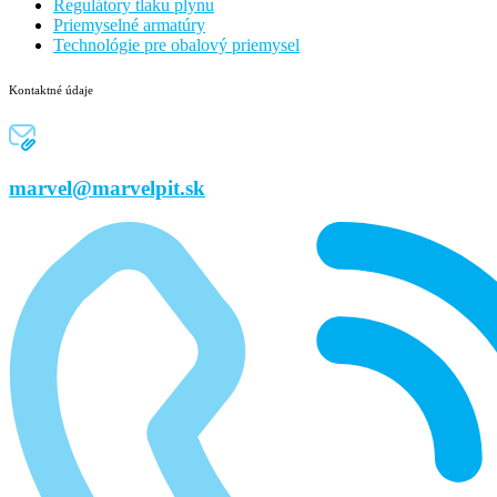
Regulátory tlaku plynu
Priemyselné armatúry
Technológie pre obalový priemysel
Kontaktné údaje
marvel@marvelpit.sk