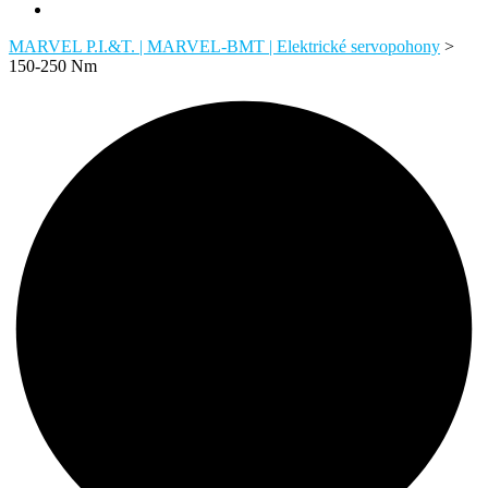
MARVEL P.I.&T. | MARVEL-BMT | Elektrické servopohony
>
150-250 Nm