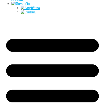
Preskočiť
na
obsah