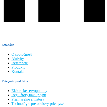
Kategórie
O spoločnosti
Aktivity
Referencie
Produkty
Kontakt
Kategórie produktov
Elektrické servopohony
Regulátory tlaku plynu
Priemyselné armatúry
Technológie pre obalový priemysel