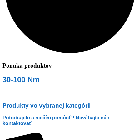
Ponuka produktov
30-100 Nm
Produkty vo vybranej kategórii
Potrebujete s niečím pomôcť? Neváhajte nás
kontaktovať