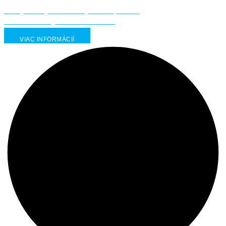
Nevýbušný elektrický servopohon
viacotáčkový MOR 5 PA-Ex
VIAC INFORMÁCIÍ