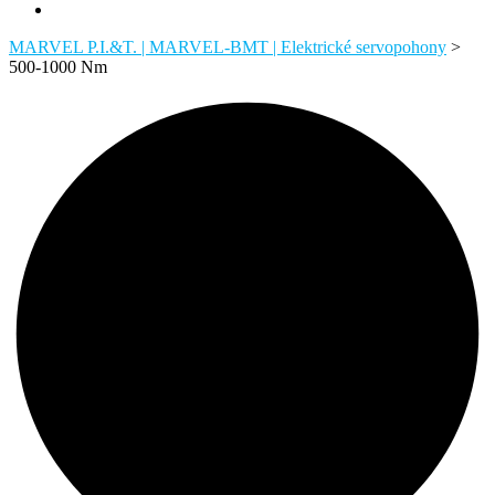
MARVEL P.I.&T. | MARVEL-BMT | Elektrické servopohony
>
500-1000 Nm