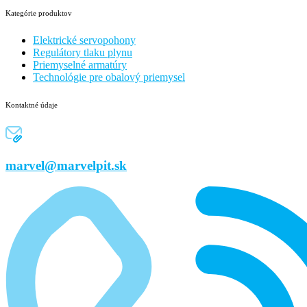
Kategórie produktov
Elektrické servopohony
Regulátory tlaku plynu
Priemyselné armatúry
Technológie pre obalový priemysel
Kontaktné údaje
marvel@marvelpit.sk