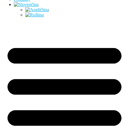
Preskočiť
na
obsah