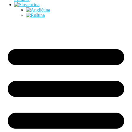
Preskočiť
na
obsah