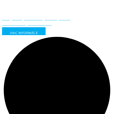
Nevýbušný elektrický servopohon
viacotáčkový MO 3.4-Ex
VIAC INFORMÁCIÍ