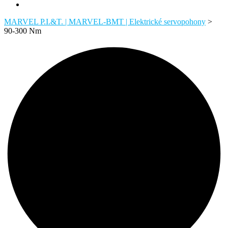
MARVEL P.I.&T. | MARVEL-BMT | Elektrické servopohony
>
90-300 Nm