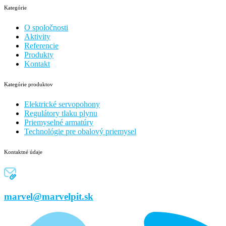
Kategórie
O spoločnosti
Aktivity
Referencie
Produkty
Kontakt
Kategórie produktov
Elektrické servopohony
Regulátory tlaku plynu
Priemyselné armatúry
Technológie pre obalový priemysel
Kontaktné údaje
marvel@marvelpit.sk