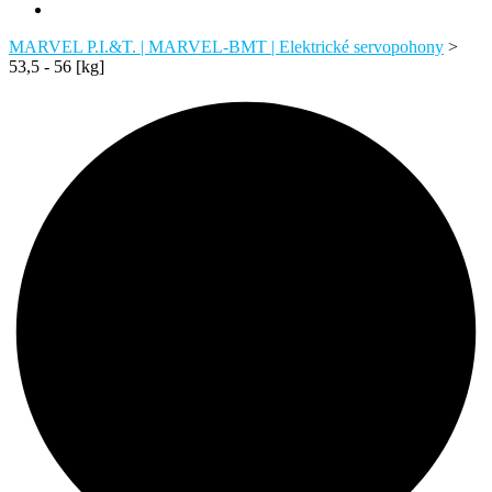
MARVEL P.I.&T. | MARVEL-BMT | Elektrické servopohony
>
53,5 - 56 [kg]