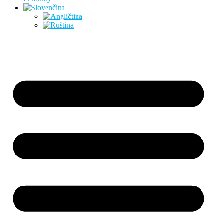
Preskočiť
na
obsah