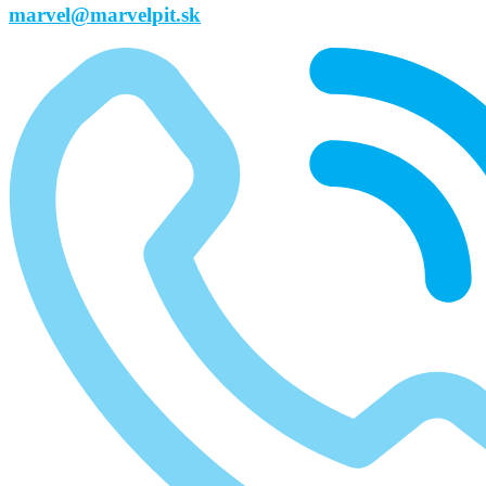
marvel@marvelpit.sk