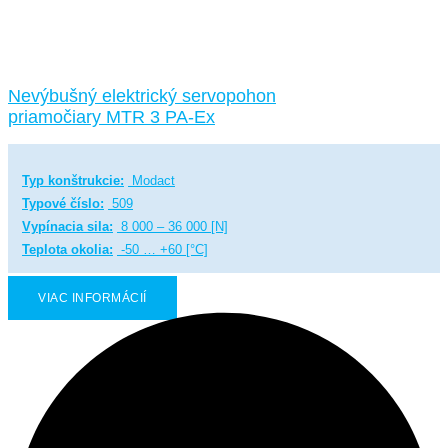
Nevýbušný elektrický servopohon
priamočiary MTR 3 PA-Ex
Typ konštrukcie:
Modact
Typové číslo:
509
Vypínacia sila:
8 000 – 36 000 [N]
Teplota okolia:
-50 … +60 [°C]
VIAC INFORMÁCIÍ