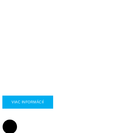
Elektrický servopohon viacotáčkový
MONEDJ
VIAC INFORMÁCIÍ