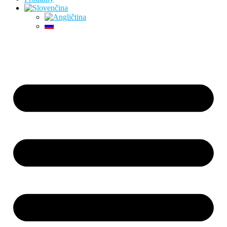
Preskočiť
na
obsah