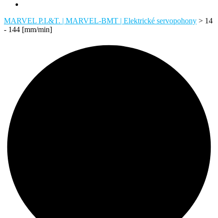
MARVEL P.I.&T. | MARVEL-BMT | Elektrické servopohony
>
14
- 144 [mm/min]