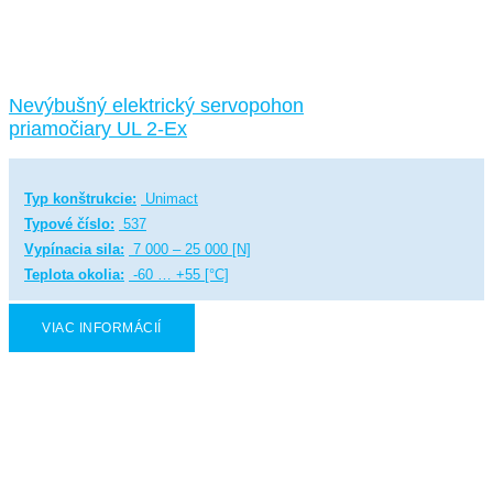
Nevýbušný elektrický servopohon
priamočiary UL 2-Ex
Typ konštrukcie:
Unimact
Typové číslo:
537
Vypínacia sila:
7 000 – 25 000 [N]
Teplota okolia:
-60 … +55 [°C]
VIAC INFORMÁCIÍ