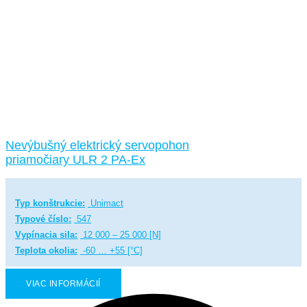
Nevýbušný elektrický servopohon
priamočiary ULR 2 PA-Ex
Typ konštrukcie:
Unimact
Typové číslo:
547
Vypínacia sila:
12 000 – 25 000 [N]
Teplota okolia:
-60 … +55 [°C]
VIAC INFORMÁCIÍ