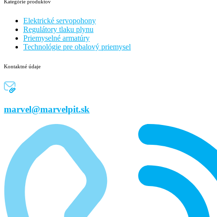
Kategórie produktov
Elektrické servopohony
Regulátory tlaku plynu
Priemyselné armatúry
Technológie pre obalový priemysel
Kontaktné údaje
marvel@marvelpit.sk