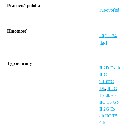
Pracovná poloha
ľubovoľná
Hmotnosť
26,5 – 34
[kg]
Typ ochrany
II 2D Ex tb
IIIC
T100°C
Db
,
II 2G
Ex db eb
IIC T5 Gb
,
II 2G Ex
db IIC T5
Gb