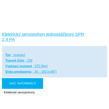
Elektrický servopohon jednootáčkový SPR
2.4 PA
Typ
: Isomact
Typové číslo
: 234
Vypínací moment
: 575 [Nm]
Doba prestavenia
: 34 – 160 [s/90°]
VIAC INFORMÁCIÍ
Elektrické servopohony