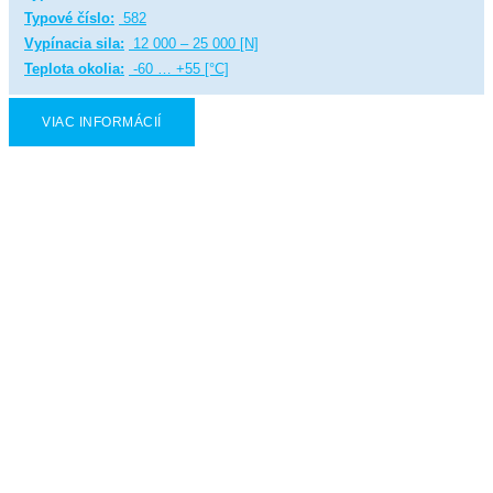
Typové číslo:
582
Vypínacia sila:
12 000 – 25 000 [N]
Teplota okolia:
-60 … +55 [°C]
VIAC INFORMÁCIÍ