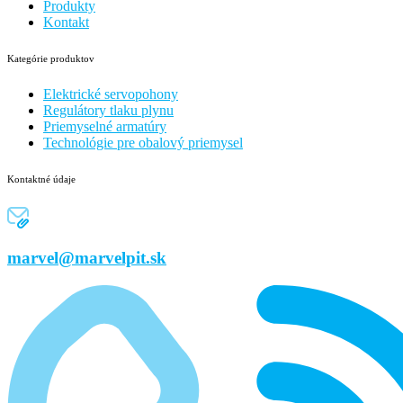
Produkty
Kontakt
Kategórie produktov
Elektrické servopohony
Regulátory tlaku plynu
Priemyselné armatúry
Technológie pre obalový priemysel
Kontaktné údaje
marvel@marvelpit.sk