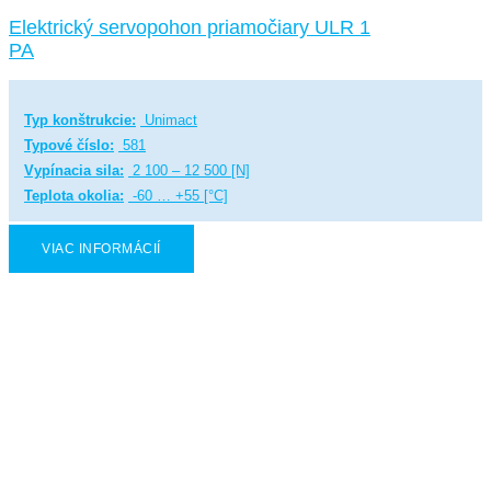
Elektrický servopohon priamočiary ULR 1
PA
Typ konštrukcie:
Unimact
Typové číslo:
581
Vypínacia sila:
2 100 – 12 500 [N]
Teplota okolia:
-60 … +55 [°C]
VIAC INFORMÁCIÍ