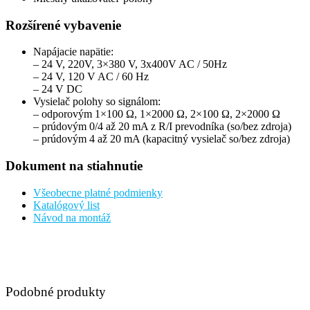
Rozšírené vybavenie
Napájacie napätie:
– 24 V, 220V, 3×380 V, 3x400V AC / 50Hz
– 24 V, 120 V AC / 60 Hz
– 24 V DC
Vysielač polohy so signálom:
– odporovým 1×100 Ω, 1×2000 Ω, 2×100 Ω, 2×2000 Ω
– prúdovým 0/4 až 20 mA z R/I prevodníka (so/bez zdroja)
– prúdovým 4 až 20 mA (kapacitný vysielač so/bez zdroja)
Dokument na stiahnutie
Všeobecne platné podmienky
Katalógový list
Návod na montáž
Podobné produkty