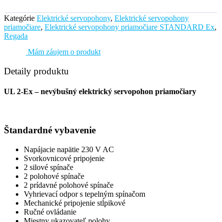
Kategórie
Elektrické servopohony
,
Elektrické servopohony
priamočiare
,
Elektrické servopohony priamočiare STANDARD Ex
,
Regada
Mám záujem o produkt
Detaily produktu
UL 2-Ex – nevýbušný elektrický servopohon priamočiary
Štandardné vybavenie
Napájacie napätie 230 V AC
Svorkovnicové pripojenie
2 silové spínače
2 polohové spínače
2 prídavné polohové spínače
Vyhrievací odpor s tepelným spínačom
Mechanické pripojenie stĺpikové
Ručné ovládanie
Miestny ukazovateľ polohy