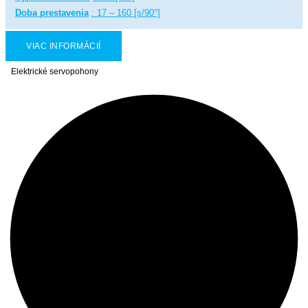
Doba prestavenia
: 17 – 160 [s/90°]
VIAC INFORMÁCIÍ
Elektrické servopohony