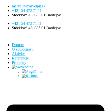
Preskočiť
marvel@marvelpit.sk
na
+421 54 472 71 11
obsah
Stöcklová 43, 085 01 Bardejov
+421 54 472 71 11
Stöcklová 43, 085 01 Bardejov
Domov
O spoločnosti
Aktivity
Referencie
Produkty