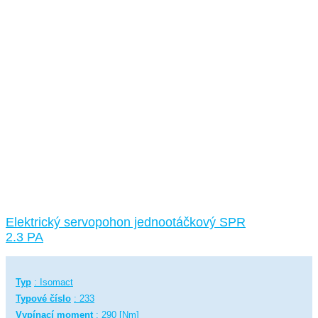
Elektrický servopohon jednootáčkový SPR
2.3 PA
Typ
: Isomact
Typové číslo
: 233
Vypínací moment
: 290 [Nm]