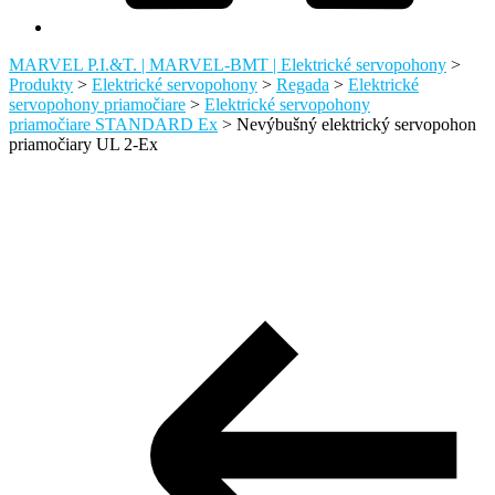
MARVEL P.I.&T. | MARVEL-BMT | Elektrické servopohony
>
Produkty
>
Elektrické servopohony
>
Regada
>
Elektrické
servopohony priamočiare
>
Elektrické servopohony
priamočiare STANDARD Ex
>
Nevýbušný elektrický servopohon
priamočiary UL 2-Ex