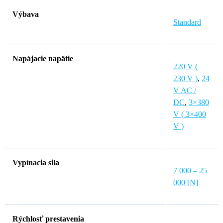
Výbava
Standard
Napájacie napätie
220 V (
230 V )
,
24
V AC /
DC
,
3×380
V ( 3×400
V )
Vypínacia sila
7 000 – 25
000 [N]
Rýchlosť prestavenia