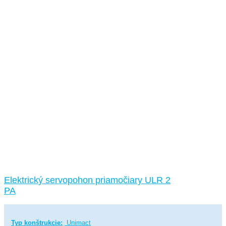
Elektrický servopohon priamočiary ULR 2
PA
Typ konštrukcie:
Unimact