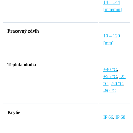
14 – 144
[mm/min]
Pracovný zdvih
10 – 120
[mm]
Teplota okolia
+40 °C
,
+55 °C
,
-25
°C
,
-50 °C
,
-60 °C
Krytie
IP 66
,
IP 68