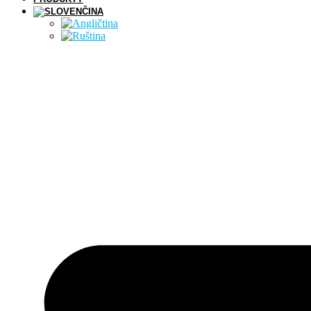
Preskočiť
na
obsah