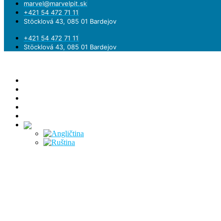
marvel@marvelpit.sk
+421 54 472 71 11
Stöcklová 43, 085 01 Bardejov
+421 54 472 71 11
Stöcklová 43, 085 01 Bardejov
DOMOV
O SPOLOČNOSTI
AKTIVITY
REFERENCIE
PRODUKTY