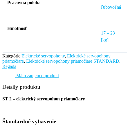
Pracovná poloha
ľubovoľná
Hmotnosť
17 – 23
[kg]
Kategórie
Elektrické servopohony
,
Elektrické servopohony
priamočiare
,
Elektrické servopohony priamočiare STANDARD
,
Regada
Mám záujem o produkt
Detaily produktu
ST 2 – elektrický servopohon priamočiary
Štandardné vybavenie