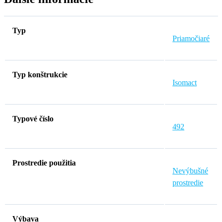
Typ
Priamočiaré
Typ konštrukcie
Isomact
Typové číslo
492
Prostredie použitia
Nevýbušné
prostredie
Výbava