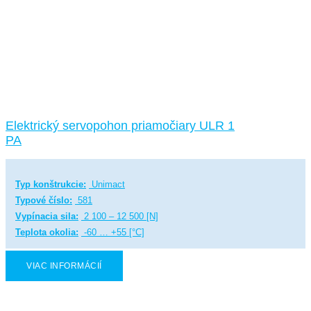
Elektrický servopohon priamočiary ULR 1
PA
Typ konštrukcie:
Unimact
Typové číslo:
581
Vypínacia sila:
2 100 – 12 500 [N]
Teplota okolia:
-60 … +55 [°C]
VIAC INFORMÁCIÍ