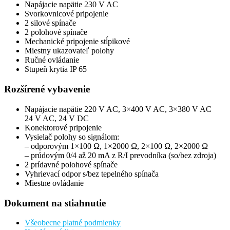
Napájacie napätie 230 V AC
Svorkovnicové pripojenie
2 silové spínače
2 polohové spínače
Mechanické pripojenie stĺpikové
Miestny ukazovateľ polohy
Ručné ovládanie
Stupeň krytia IP 65
Rozšírené vybavenie
Napájacie napätie 220 V AC, 3×400 V AC, 3×380 V AC
24 V AC, 24 V DC
Konektorové pripojenie
Vysielač polohy so signálom:
– odporovým 1×100 Ω, 1×2000 Ω, 2×100 Ω, 2×2000 Ω
– prúdovým 0/4 až 20 mA z R/I prevodníka (so/bez zdroja)
2 prídavné polohové spínače
Vyhrievací odpor s/bez tepelného spínača
Miestne ovládanie
Dokument na stiahnutie
Všeobecne platné podmienky