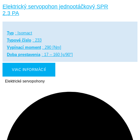
Elektrický servopohon jednootáčkový SPR
2.3 PA
Typ
: Isomact
Typové číslo
: 233
Vypínací moment
: 290 [Nm]
Doba prestavenia
: 17 – 160 [s/90°]
VIAC INFORMÁCIÍ
Elektrické servopohony