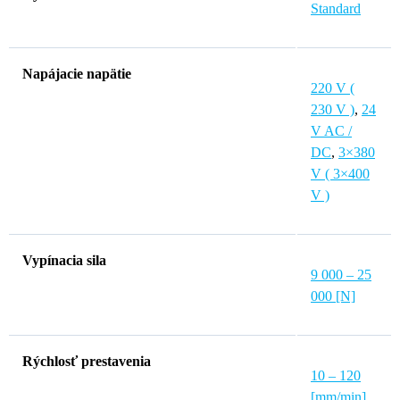
Standard
Napájacie napätie
220 V (
230 V )
,
24
V AC /
DC
,
3×380
V ( 3×400
V )
Vypínacia sila
9 000 – 25
000 [N]
Rýchlosť prestavenia
10 – 120
[mm/min]