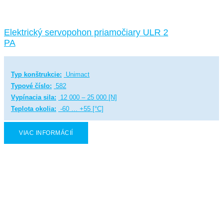
Elektrický servopohon priamočiary ULR 2
PA
Typ konštrukcie:
Unimact
Typové číslo:
582
Vypínacia sila:
12 000 – 25 000 [N]
Teplota okolia:
-60 … +55 [°C]
VIAC INFORMÁCIÍ