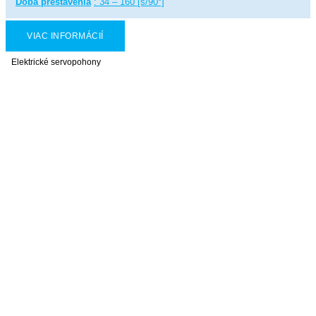
Doba prestavenia
: 34 – 160 [s/90°]
VIAC INFORMÁCIÍ
Elektrické servopohony