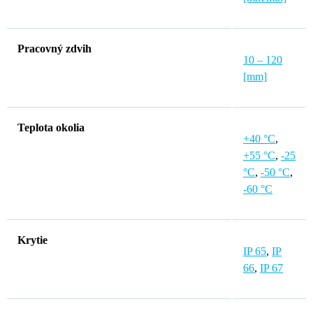
Pracovný zdvih
10 – 120
[mm]
Teplota okolia
+40 °C
,
+55 °C
,
-25
°C
,
-50 °C
,
-60 °C
Krytie
IP 65
,
IP
66
,
IP 67