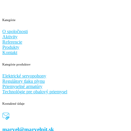
Kategórie
O spoločnosti
Aktivity
Referencie
Produkty
Kontakt
Kategórie produktov
Elektrické servopohony
Regulátory tlaku plynu
Priemyselné armatúry
Technológie pre obalový priemysel
Kontaktné údaje
marvel@marvelpit.sk