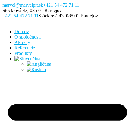
Preskočiť
marvel@marvelpit.sk
+421 54 472 71 11
na
Stöcklová 43, 085 01 Bardejov
obsah
+421 54 472 71 11
Stöcklová 43, 085 01 Bardejov
Domov
O spoločnosti
Aktivity
Referencie
Produkty