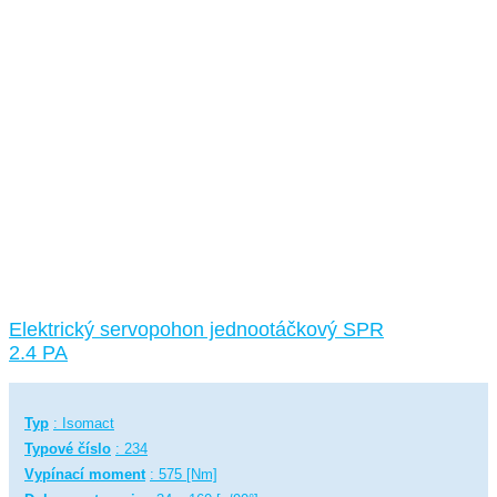
Elektrický servopohon jednootáčkový SPR
2.4 PA
Typ
: Isomact
Typové číslo
: 234
Vypínací moment
: 575 [Nm]