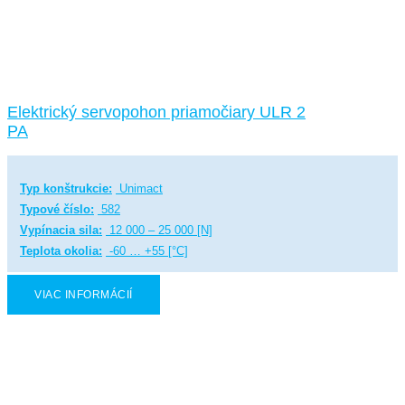
Elektrický servopohon priamočiary ULR 2
PA
Typ konštrukcie:
Unimact
Typové číslo:
582
Vypínacia sila:
12 000 – 25 000 [N]
Teplota okolia:
-60 … +55 [°C]
VIAC INFORMÁCIÍ