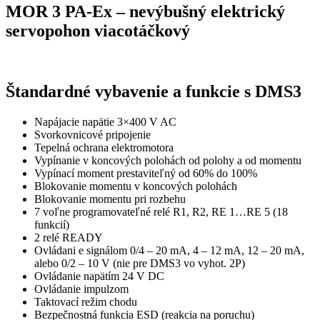
MOR 3 PA-Ex – nevýbušný elektrický
servopohon viacotáčkový
Štandardné vybavenie a funkcie s DMS3
Napájacie napätie 3×400 V AC
Svorkovnicové pripojenie
Tepelná ochrana elektromotora
Vypínanie v koncových polohách od polohy a od momentu
Vypínací moment prestaviteľný od 60% do 100%
Blokovanie momentu v koncových polohách
Blokovanie momentu pri rozbehu
7 voľne programovateľné relé R1, R2, RE 1…RE 5 (18
funkcií)
2 relé READY
Ovládani e signálom 0/4 – 20 mA, 4 – 12 mA, 12 – 20 mA,
alebo 0/2 – 10 V (nie pre DMS3 vo vyhot. 2P)
Ovládanie napätím 24 V DC
Ovládanie impulzom
Taktovací režim chodu
Bezpečnostná funkcia ESD (reakcia na poruchu)