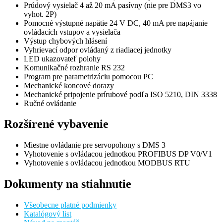
Prúdový vysielač 4 až 20 mA pasívny (nie pre DMS3 vo
vyhot. 2P)
Pomocné výstupné napätie 24 V DC, 40 mA pre napájanie
ovládacích vstupov a vysielača
Výstup chybových hlásení
Vyhrievací odpor ovládaný z riadiacej jednotky
LED ukazovateľ polohy
Komunikačné rozhranie RS 232
Program pre parametrizáciu pomocou PC
Mechanické koncové dorazy
Mechanické pripojenie prírubové podľa ISO 5210, DIN 3338
Ručné ovládanie
Rozšírené vybavenie
Miestne ovládanie pre servopohony s DMS 3
Vyhotovenie s ovládacou jednotkou PROFIBUS DP V0/V1
Vyhotovenie s ovládacou jednotkou MODBUS RTU
Dokumenty na stiahnutie
Všeobecne platné podmienky
Katalógový list