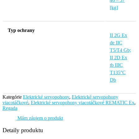
46 – 57
[kg]
Typ ochrany
II 2G Ex
de IIC
T5/T4 Gb;
II 2D Ex
tb IIIC
T135°C
Db
Kategórie
Elektrické servopohony
,
Elektrické servopohony
viacotáčkové
,
Elektrické servopohony viacotáčkové REMATIC Ex
,
Regada
Mám záujem o produkt
Detaily produktu