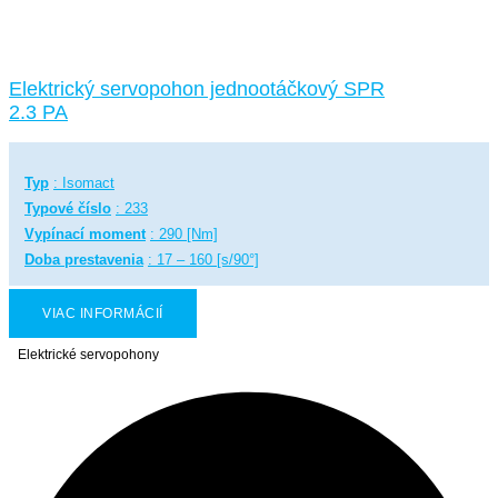
Elektrický servopohon jednootáčkový SPR
2.3 PA
Typ
: Isomact
Typové číslo
: 233
Vypínací moment
: 290 [Nm]
Doba prestavenia
: 17 – 160 [s/90°]
VIAC INFORMÁCIÍ
Elektrické servopohony