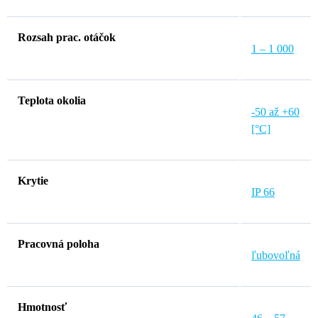
Rozsah prac. otáčok
1 – 1 000
Teplota okolia
-50 až +60
[°C]
Krytie
IP 66
Pracovná poloha
ľubovoľná
Hmotnosť