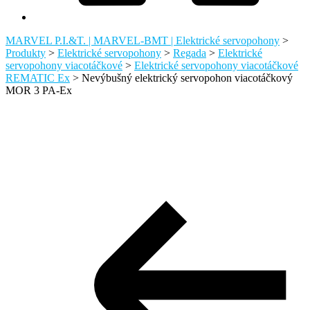
MARVEL P.I.&T. | MARVEL-BMT | Elektrické servopohony
>
Produkty
>
Elektrické servopohony
>
Regada
>
Elektrické
servopohony viacotáčkové
>
Elektrické servopohony viacotáčkové
REMATIC Ex
>
Nevýbušný elektrický servopohon viacotáčkový
MOR 3 PA-Ex