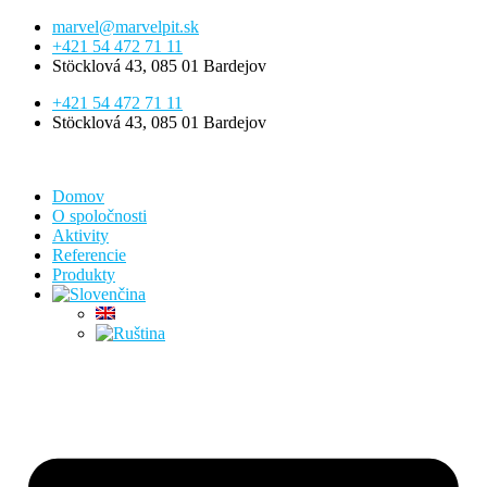
Preskočiť
marvel@marvelpit.sk
na
+421 54 472 71 11
obsah
Stöcklová 43, 085 01 Bardejov
+421 54 472 71 11
Stöcklová 43, 085 01 Bardejov
Domov
O spoločnosti
Aktivity
Referencie
Produkty