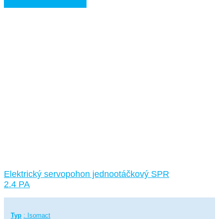
Elektrický servopohon jednootáčkový SPR
2.4 PA
Typ
: Isomact