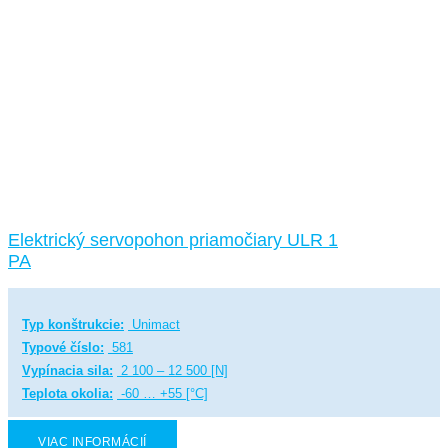
Elektrický servopohon priamočiary ULR 1
PA
Typ konštrukcie:
Unimact
Typové číslo:
581
Vypínacia sila:
2 100 – 12 500 [N]
Teplota okolia:
-60 … +55 [°C]
VIAC INFORMÁCIÍ