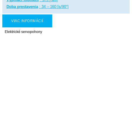
Doba prestavenia
: 34 – 160 [s/90°]
VIAC INFORMÁCIÍ
Elektrické servopohony