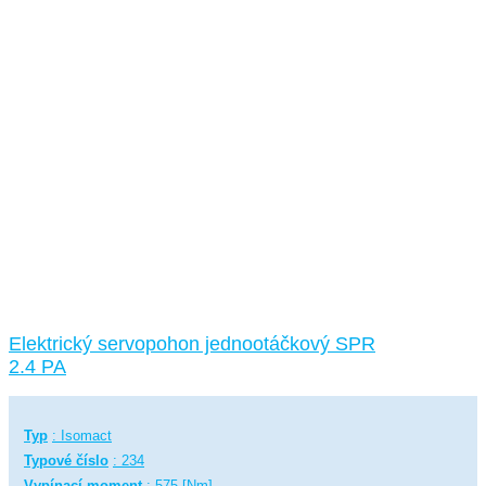
Elektrický servopohon jednootáčkový SPR
2.4 PA
Typ
: Isomact
Typové číslo
: 234
Vypínací moment
: 575 [Nm]