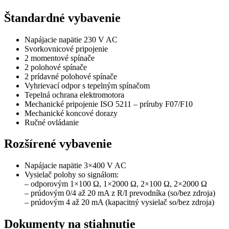
Štandardné vybavenie
Napájacie napätie 230 V AC
Svorkovnicové pripojenie
2 momentové spínače
2 polohové spínače
2 prídavné polohové spínače
Vyhrievací odpor s tepelným spínačom
Tepelná ochrana elektromotora
Mechanické pripojenie ISO 5211 – príruby F07/F10
Mechanické koncové dorazy
Ručné ovládanie
Rozšírené vybavenie
Napájacie napätie 3×400 V AC
Vysielač polohy so signálom:
– odporovým 1×100 Ω, 1×2000 Ω, 2×100 Ω, 2×2000 Ω
– prúdovým 0/4 až 20 mA z R/I prevodníka (so/bez zdroja)
– prúdovým 4 až 20 mA (kapacitný vysielač so/bez zdroja)
Dokumenty na stiahnutie