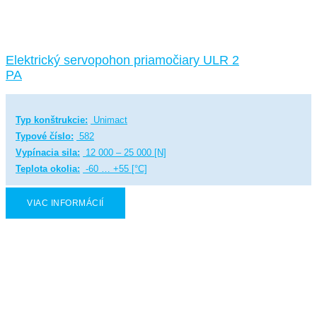
Elektrický servopohon priamočiary ULR 2
PA
Typ konštrukcie:
Unimact
Typové číslo:
582
Vypínacia sila:
12 000 – 25 000 [N]
Teplota okolia:
-60 … +55 [°C]
VIAC INFORMÁCIÍ