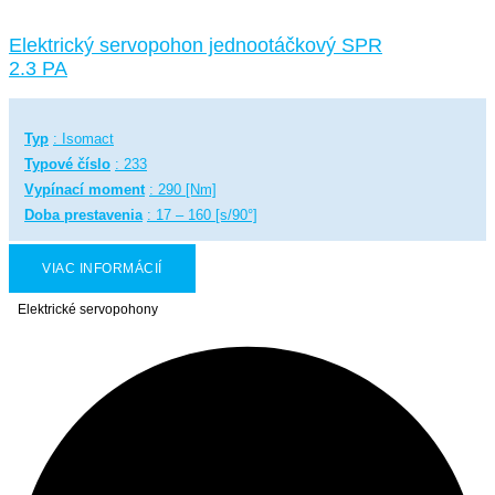
Elektrický servopohon jednootáčkový SPR
2.3 PA
Typ
: Isomact
Typové číslo
: 233
Vypínací moment
: 290 [Nm]
Doba prestavenia
: 17 – 160 [s/90°]
VIAC INFORMÁCIÍ
Elektrické servopohony