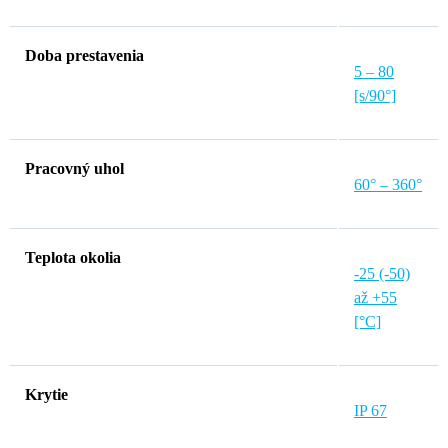
Doba prestavenia
5 – 80
[s/90°]
Pracovný uhol
60° – 360°
Teplota okolia
-25 (-50)
až +55
[°C]
Krytie
IP 67