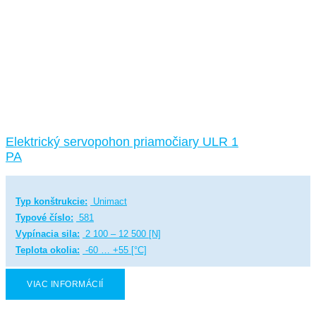
Elektrický servopohon priamočiary ULR 1
PA
Typ konštrukcie:
Unimact
Typové číslo:
581
Vypínacia sila:
2 100 – 12 500 [N]
Teplota okolia:
-60 … +55 [°C]
VIAC INFORMÁCIÍ