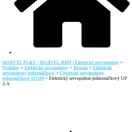
MARVEL P.I.&T. | MARVEL-BMT | Elektrické servopohony
>
Produkty
>
Elektrické servopohony
>
Regada
>
Elektrické
servopohony jednootáčkové
>
Elektrické servopohony
jednootáčkové ATOM
>
Elektrický servopohon jednootáčkový UP
2-A