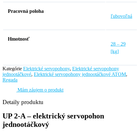
Pracovná poloha
ľubovoľná
Hmotnosť
28 – 29
[kg]
Kategórie
Elektrické servopohony
,
Elektrické servopohony
jednootáčkové
,
Elektrické servopohony jednootáčkové ATOM
,
Regada
Mám záujem o produkt
Detaily produktu
UP 2-A – elektrický servopohon
jednootáčkový