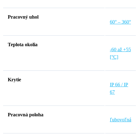
Pracovný uhol
60° – 360°
Teplota okolia
-60 až +55
[°C]
Krytie
IP 66 / IP
67
Pracovná poloha
ľubovoľná