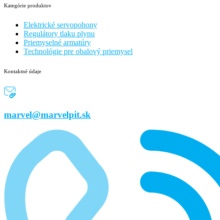
Kategórie produktov
Elektrické servopohony
Regulátory tlaku plynu
Priemyselné armatúry
Technológie pre obalový priemysel
Kontaktné údaje
marvel@marvelpit.sk