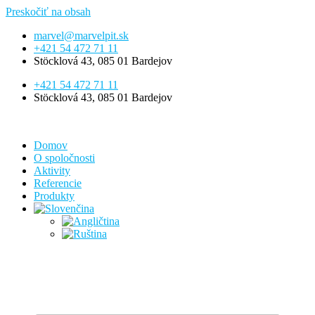
Preskočiť na obsah
marvel@marvelpit.sk
+421 54 472 71 11
Stöcklová 43, 085 01 Bardejov
+421 54 472 71 11
Stöcklová 43, 085 01 Bardejov
Domov
O spoločnosti
Aktivity
Referencie
Produkty