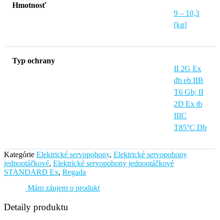
Hmotnosť
9 – 10,3
[kg]
Typ ochrany
II 2G Ex
db eb IIB
T6 Gb; II
2D Ex tb
IIIC
T85°C Db
Kategórie
Elektrické servopohony
,
Elektrické servopohony
jednootáčkové
,
Elektrické servopohony jednootáčkové
STANDARD Ex
,
Regada
Mám záujem o produkt
Detaily produktu