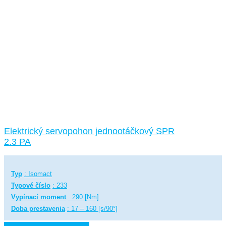
Elektrický servopohon jednootáčkový SPR
2.3 PA
Typ
: Isomact
Typové číslo
: 233
Vypínací moment
: 290 [Nm]
Doba prestavenia
: 17 – 160 [s/90°]