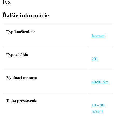
Ex
Ďalšie informácie
Typ konštrukcie
Isomact
Typové číslo
291
Vypínací moment
40-90 Nm
Doba prestavenia
10 – 80
[s/90°]