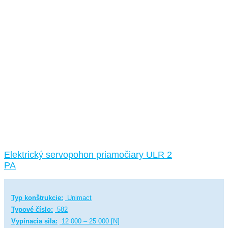
Elektrický servopohon priamočiary ULR 2
PA
Typ konštrukcie:
Unimact
Typové číslo:
582
Vypínacia sila:
12 000 – 25 000 [N]