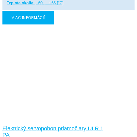
Teplota okolia:
-60 … +55 [°C]
VIAC INFORMÁCIÍ
Elektrický servopohon priamočiary ULR 1
PA