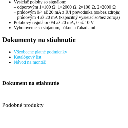
Vysielač polohy so signálom:
– odporovým 1×100 Ω, 1×2000 Ω, 2×100 Ω, 2×2000 Ω
– prúdovým 0/4 až 20 mA z R/I prevodníka (so/bez zdroja)
– prúdovým 4 až 20 mA (kapacitný vysielač so/bez zdroja)
Polohový regulátor 0/4 až 20 mA, 0 až 10 V
Vyhotovenie so stojanom, pákou a ťahadlami
Dokumenty na stiahnutie
Všeobecne platné podmienky
Katalógový list
Návod na montáž
Dokument na stiahnutie
Podobné produkty