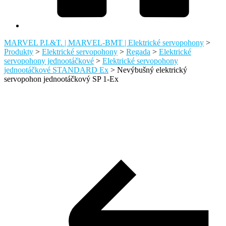
MARVEL P.I.&T. | MARVEL-BMT | Elektrické servopohony
>
Produkty
>
Elektrické servopohony
>
Regada
>
Elektrické
servopohony jednootáčkové
>
Elektrické servopohony
jednootáčkové STANDARD Ex
>
Nevýbušný elektrický
servopohon jednootáčkový SP 1-Ex