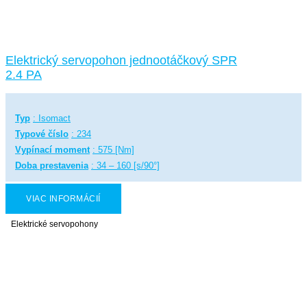
Elektrický servopohon jednootáčkový SPR
2.4 PA
Typ
: Isomact
Typové číslo
: 234
Vypínací moment
: 575 [Nm]
Doba prestavenia
: 34 – 160 [s/90°]
VIAC INFORMÁCIÍ
Elektrické servopohony